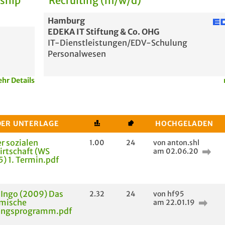
rship
Recruiting (m/w/d)
Hamburg
EDEKA IT Stiftung & Co. OHG
IT-Dienstleistungen/EDV-Schulung
Personalwesen
hr Details
DER UNTERLAGE
HOCHGELADEN
er sozialen
1.00
24
von anton.shl
rtschaft (WS
am 02.06.20
) 1. Termin.pdf
, Ingo (2009) Das
2.32
24
von hf95
mische
am 22.01.19
ungsprogramm.pdf