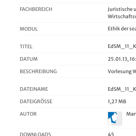
FACHBEREICH
Juristische 
Wirtschafts
Ethik der s
MODUL
EdSM_11_K
TITEL
DATUM
25.01.13, 16
BESCHREIBUNG
Vorlesung 
DATEINAME
EdSM_11_Ko
DATEIGRÖSSE
1,27 MB
AUTOR
Mar
DOWNLOADS
45