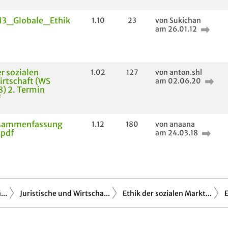
3_Globale_Ethik
1.10
23
von Sukichan
am 26.01.12
er sozialen
1.02
127
von anton.shl
rtschaft (WS
am 02.06.20
) 2. Termin
f
sammenfassung
1.12
180
von anaana
.pdf
am 24.03.18
..
Juristische und Wirtscha...
Ethik der sozialen Markt...