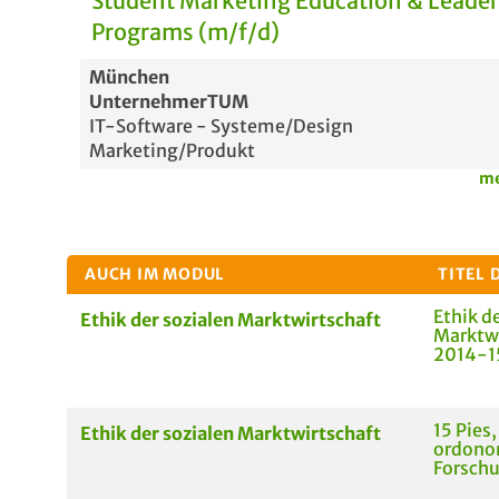
Student Marketing Education & Leade
Programs (m/f/d)
München
UnternehmerTUM
IT-Software - Systeme/Design
Marketing/Produkt
me
AUCH IM MODUL
TITEL 
Ethik d
Ethik der sozialen Marktwirtschaft
Marktwi
2014-15
15 Pies
Ethik der sozialen Marktwirtschaft
ordono
Forsch