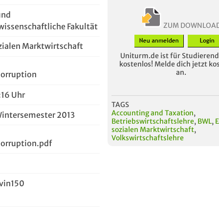
und
ZUM DOWNLOA
wissenschaftliche Fakultät
ozialen Marktwirtschaft
Uniturm.de ist für Studierende
kostenlos! Melde dich jetzt ko
an.
orruption
:16 Uhr
TAGS
Accounting and Taxation
,
Wintersemester 2013
Betriebswirtschaftslehre
,
BWL
,
E
sozialen Marktwirtschaft
,
Volkswirtschaftslehre
rruption.pdf
vin150