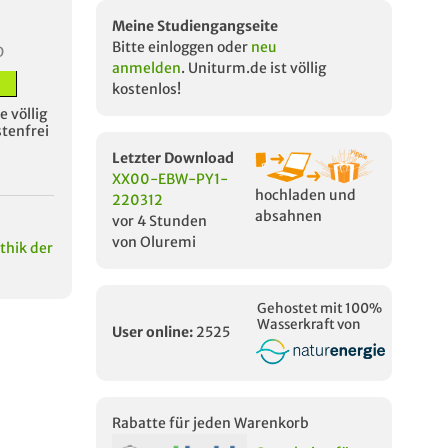
Meine Studiengangseite
Bitte einloggen oder
neu
D
anmelden
. Uniturm.de ist völlig
kostenlos!
 völlig
stenfrei
Letzter Download
XX00-EBW-PY1-
hochladen und
220312
absahnen
vor 4 Stunden
von Oluremi
thik der
Gehostet mit 100%
Wasserkraft von
User online:
2525
Rabatte für jeden Warenkorb