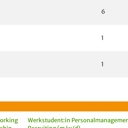
6
1
1
Working
Werkstudent:in Personalmanagemen