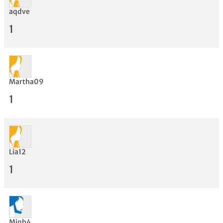
aqdve
1
Martha09
1
Lia12
1
Bewertung
Minh4