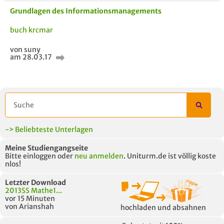
Grundlagen des Informationsmanagements
buch krcmar
von suny
am 28.03.17
AUCH IM MODUL
TITEL DER
HOC
UNTERLAGE
-> Beliebteste Unterlagen
Meine Studiengangseite
Bitte einloggen oder
neu anmelden
. Uniturm.de ist völlig koste
nlos!
Letzter Download
2013SS Mathe1...
vor 15 Minuten
von Arianshah
hochladen und absahnen