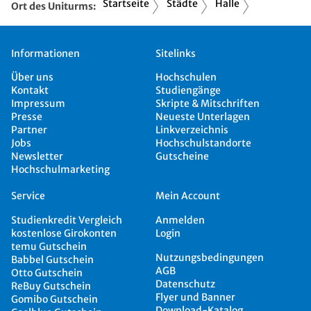
Startseite
Städte
Halle
Ort des Uniturms:
Informationen
Sitelinks
Über uns
Hochschulen
Kontakt
Studiengänge
Impressum
Skripte & Mitschriften
Presse
Neueste Unterlagen
Partner
Linkverzeichnis
Jobs
Hochschulstandorte
Newsletter
Gutscheine
Hochschulmarketing
Service
Mein Account
Studienkredit Vergleich
Anmelden
kostenlose Girokonten
Login
temu Gutschein
Nutzungsbedingungen
Babbel Gutschein
AGB
Otto Gutschein
Datenschutz
ReBuy Gutschein
Flyer und Banner
Gomibo Gutschein
Download-Katalog