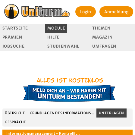
Login
Anmeldung
STARTSEITE
MODULE
THEMEN
PRÄMIEN
HILFE
MAGAZIN
JOBSUCHE
STUDIENWAHL
UMFRAGEN
ÜBERSICHT
GRUNDLAGEN DES INFORMATIONS...
UNTERLAGEN
GESPRÄCHE