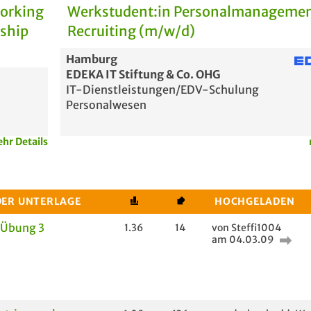
Working
Werkstudent:in Personalmanagemen
rship
Recruiting (m/w/d)
Hamburg
EDEKA IT Stiftung & Co. OHG
IT-Dienstleistungen/EDV-Schulung
Personalwesen
hr Details
DER UNTERLAGE
HOCHGELADEN
 Übung 3
1.36
14
von Steffi1004
am 04.03.09