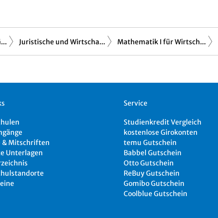
..
Juristische und Wirtscha...
Mathematik I für Wirtsch...
ks
Service
chulen
Studienkredit Vergleich
ngänge
kostenlose Girokonten
 & Mitschriften
temu Gutschein
e Unterlagen
Babbel Gutschein
rzeichnis
Otto Gutschein
hulstandorte
ReBuy Gutschein
eine
Gomibo Gutschein
Coolblue Gutschein