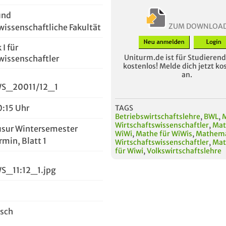
und
ZUM DOWNLOA
wissenschaftliche Fakultät
I für
Uniturm.de ist für Studierende
wissenschaftler
kostenlos! Melde dich jetzt ko
an.
S_20011/12_1
0:15 Uhr
TAGS
Betriebswirtschaftslehre
,
BWL
,
M
Wirtschaftswissenschaftler
,
Mat
usur Wintersemester
WiWi
,
Mathe für WiWis
,
Mathema
rmin, Blatt 1
Wirtschaftswissenschaftler
,
Mat
für Wiwi
,
Volkswirtschaftslehre
S_11:12_1.jpg
usch