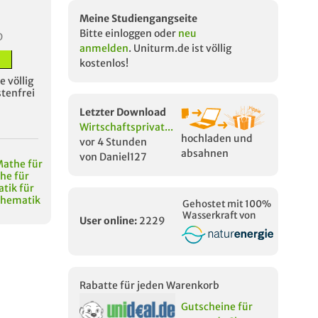
Meine Studiengangseite
Bitte einloggen oder
neu
D
anmelden
. Uniturm.de ist völlig
kostenlos!
 völlig
stenfrei
Letzter Download
Wirtschaftsprivat...
hochladen und
vor 4 Stunden
absahnen
von Daniel127
athe für
he für
tik für
hematik
Gehostet mit 100%
Wasserkraft von
User online:
2229
Rabatte für jeden Warenkorb
Gutscheine für