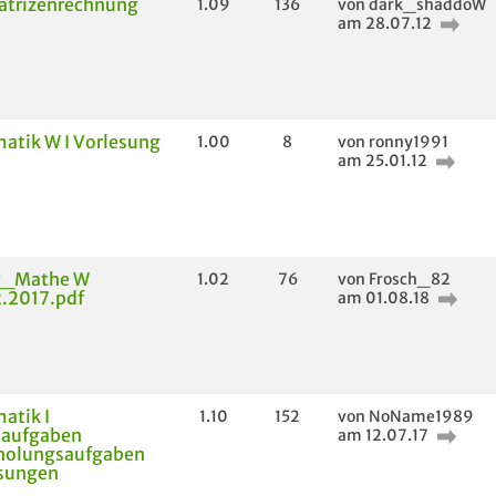
atrizenrechnung
1.09
136
von dark_shaddoW
am 28.07.12
atik W I Vorlesung
1.00
8
von ronny1991
am 25.01.12
r_Mathe W
1.02
76
von Frosch_82
2.2017.pdf
am 01.08.18
atik I
1.10
152
von NoName1989
aufgaben
am 12.07.17
holungsaufgaben
ösungen