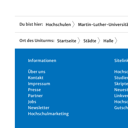
Du bist hier:
Hochschulen
Martin-Luther-Universitä.
Ort des Uniturms:
Startseite
Städte
Halle
Informationen
Sitelin
Über uns
Hochs
Kontakt
Studie
Impressum
Skripte
Presse
Neuest
Partner
Linkve
Jobs
Hochsc
Newsletter
Gutsch
Hochschulmarketing