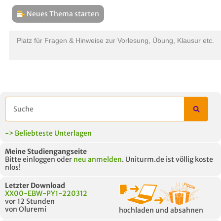
Neues Thema starten
THEMEN
L
Platz für Fragen & Hinweise zur Vorlesung, Übung, Klausur etc.
B
-> Beliebteste Unterlagen
Meine Studiengangseite
Bitte einloggen oder
neu anmelden
. Uniturm.de ist völlig koste
nlos!
Letzter Download
XX00-EBW-PY1-220312
vor 12 Stunden
von Oluremi
hochladen und absahnen