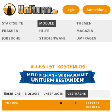
Login
Anmeldung
STARTSEITE
MODULE
THEMEN
PRÄMIEN
HILFE
MAGAZIN
JOBSUCHE
STUDIENWAHL
UMFRAGEN
ÜBERSICHT
BIOLOGIE
UNTERLAGEN
GESPRÄCHE