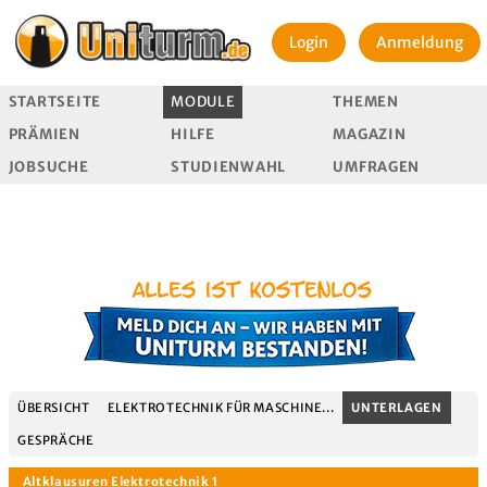
Login
Anmeldung
STARTSEITE
MODULE
THEMEN
PRÄMIEN
HILFE
MAGAZIN
JOBSUCHE
STUDIENWAHL
UMFRAGEN
ÜBERSICHT
ELEKTROTECHNIK FÜR MASCHINE...
UNTERLAGEN
GESPRÄCHE