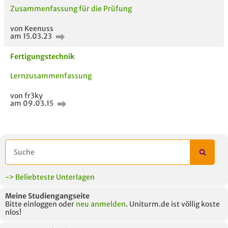
Zusammenfassung für die Prüfung
von Keenuss
am 15.03.23
Fertigungstechnik
Lernzusammenfassung
5 VERWANDTE
TITEL DER
HOC
von fr3ky
am 09.03.15
MODULE
UNTERLAGE
-> Beliebteste Unterlagen
Meine Studiengangseite
Bitte einloggen oder
neu anmelden
. Uniturm.de ist völlig koste
nlos!