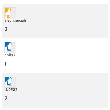
aleph.miciah
Bewertung
2
phil97
1
cb0502
2