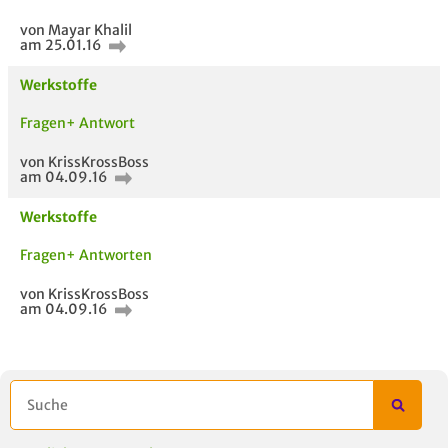
von Mayar Khalil
am 25.01.16
Werkstoffe
Fragen+ Antwort
von KrissKrossBoss
am 04.09.16
Werkstoffe
Fragen+ Antworten
von KrissKrossBoss
am 04.09.16
AUCH IM MODUL
TITEL DER
HOC
UNTERLAGE