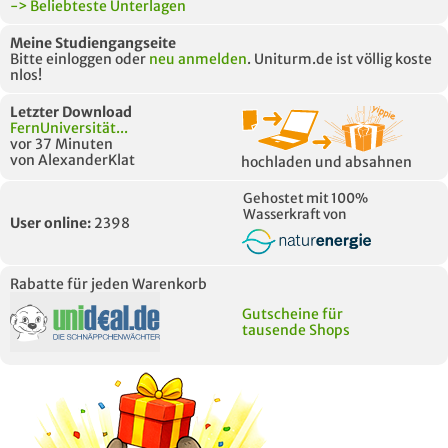
-> Beliebteste Unterlagen
Meine Studiengangseite
Bitte einloggen oder
neu anmelden
. Uniturm.de ist völlig koste
nlos!
Letzter Download
FernUniversität...
vor 37 Minuten
von AlexanderKlat
hochladen und absahnen
Gehostet mit 100%
Wasserkraft von
User online:
2398
Rabatte für jeden Warenkorb
Gutscheine für
tausende Shops