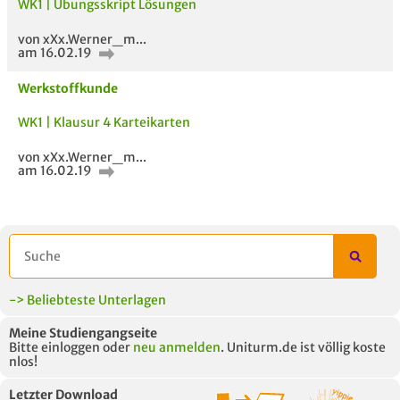
WK1 | Übungsskript Lösungen
von xXx.Werner_m...
AUCH IM MODUL
TITEL DER
HOC
am 16.02.19
UNTERLAGE
Werkstoffkunde
WK1 | Klausur 4 Karteikarten
von xXx.Werner_m...
am 16.02.19
-> Beliebteste Unterlagen
Meine Studiengangseite
Bitte einloggen oder
neu anmelden
. Uniturm.de ist völlig koste
nlos!
Letzter Download