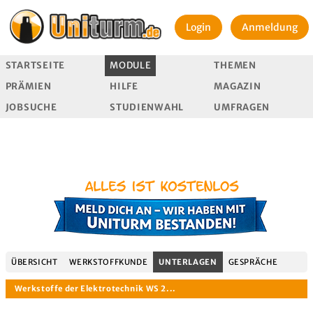
Login
Anmeldung
STARTSEITE
MODULE
THEMEN
PRÄMIEN
HILFE
MAGAZIN
JOBSUCHE
STUDIENWAHL
UMFRAGEN
ÜBERSICHT
WERKSTOFFKUNDE
UNTERLAGEN
GESPRÄCHE