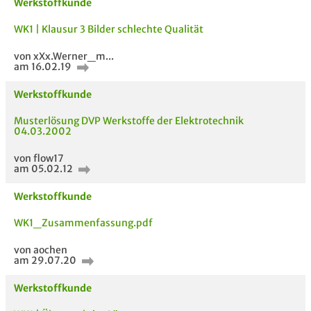
Werkstoffkunde
WK1 | Klausur 3 Bilder schlechte Qualität
von xXx.Werner_m...
am 16.02.19
Werkstoffkunde
Musterlösung DVP Werkstoffe der Elektrotechnik
04.03.2002
Passende Stellenanzeigen
von flow17
am 05.02.12
Werkstoffkunde
WK1_Zusammenfassung.pdf
von aochen
am 29.07.20
Werkstoffkunde