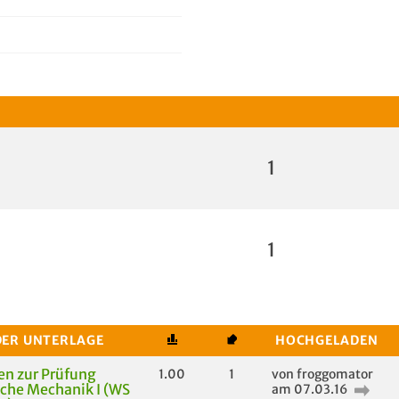
1
1
DER UNTERLAGE
HOCHGELADEN
n zur Prüfung
1.00
1
von froggomator
che Mechanik I (WS
am 07.03.16