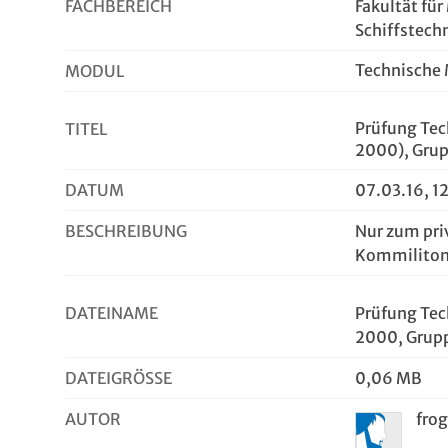
FACHBEREICH
Fakultät fü
Schiffstech
Technische
MODUL
Prüfung Tec
TITEL
2000), Grup
DATUM
07.03.16, 1
BESCHREIBUNG
Nur zum pri
Kommilito
DATEINAME
Prüfung Tec
2000, Grupp
DATEIGRÖSSE
0,06 MB
AUTOR
fro