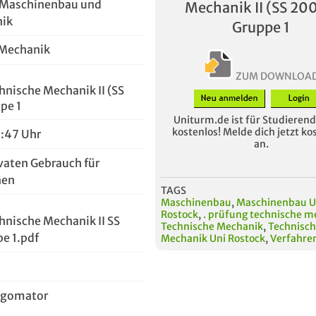
r Maschinenbau und
Mechanik II (SS 20
nik
Gruppe 1
 Mechanik
ZUM DOWNLOA
hnische Mechanik II (SS
pe 1
Uniturm.de ist für Studierende
kostenlos! Melde dich jetzt ko
2:47 Uhr
an.
vaten Gebrauch für
nen
TAGS
Maschinenbau
,
Maschinenbau U
Rostock
,
. prüfung technische m
hnische Mechanik II SS
Technische Mechanik
,
Technisc
e 1.pdf
Mechanik Uni Rostock
,
Verfahre
ggomator