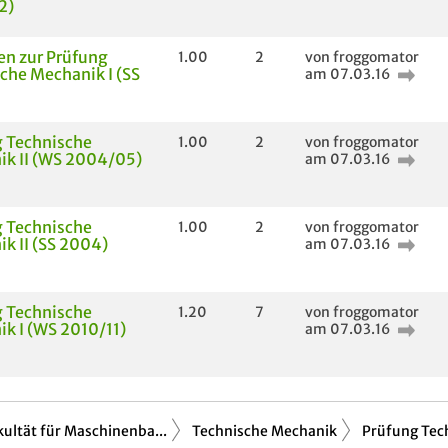
2)
n zur Prüfung
1.00
2
von froggomator
che Mechanik I (SS
am 07.03.16
 Technische
1.00
2
von froggomator
k II (WS 2004/05)
am 07.03.16
 Technische
1.00
2
von froggomator
k II (SS 2004)
am 07.03.16
 Technische
1.20
7
von froggomator
k I (WS 2010/11)
am 07.03.16
kultät für Maschinenba...
Technische Mechanik
Prüfung Tec