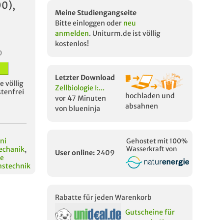
00),
Meine Studiengangseite
Bitte einloggen oder
neu
anmelden
. Uniturm.de ist völlig
kostenlos!
D
Letzter Download
 völlig
Zellbiologie I:...
stenfrei
hochladen und
vor 47 Minuten
absahnen
von blueninja
ni
Gehostet mit 100%
echanik
,
Wasserkraft von
User online:
2409
he
nstechnik
Rabatte für jeden Warenkorb
Gutscheine für