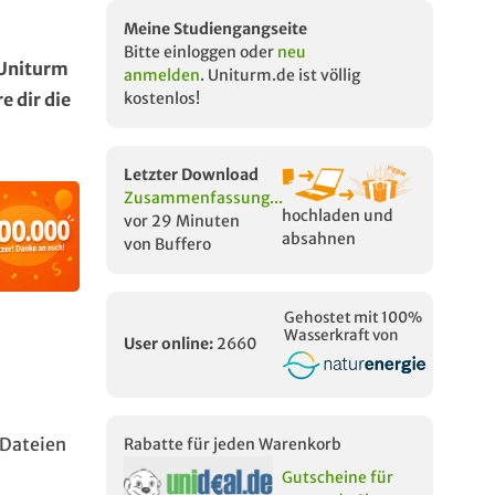
Meine Studiengangseite
Bitte einloggen oder
neu
 Uniturm
anmelden
. Uniturm.de ist völlig
 dir die
kostenlos!
Letzter Download
Zusammenfassung...
hochladen und
vor 29 Minuten
absahnen
von Buffero
Gehostet mit 100%
Wasserkraft von
User online:
2660
Dateien
Rabatte für jeden Warenkorb
Gutscheine für