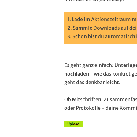
1. Lade im Aktionszeitraum m
2. Sammle Downloads auf dei
3. Schon bist du automatisch i
Es geht ganz einfach:
Unterlage
hochladen
- wie das konkret ge
geht das denkbar leicht.
Ob Mitschriften, Zusammenfas
oder Protokolle - deine Kommil