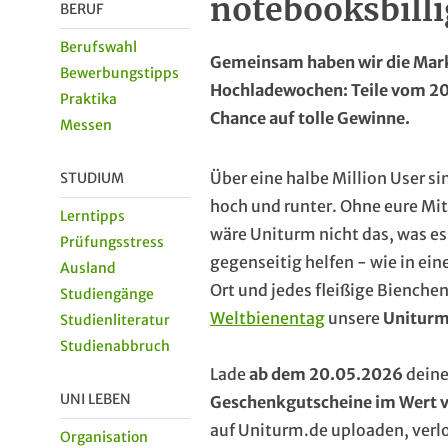
notebooksbill
BERUF
Berufswahl
Gemeinsam haben wir die Mark
Bewerbungstipps
Hochladewochen: Teile vom 20.
Praktika
Chance auf tolle Gewinne.
Messen
Über eine halbe Million User si
STUDIUM
hoch und runter. Ohne eure M
Lerntipps
wäre Uniturm nicht das, was es
Prüfungsstress
gegenseitig helfen - wie in ei
Ausland
Ort und jedes fleißige Bienchen
Studiengänge
Weltbienentag
unsere
Uniturm
Studienliteratur
Studienabbruch
Lade
ab dem 20.05.2026
deine
UNI LEBEN
Geschenkgutscheine im Wert v
auf Uniturm.de uploaden, verl
Organisation