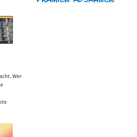
acht. Wer
he
ote