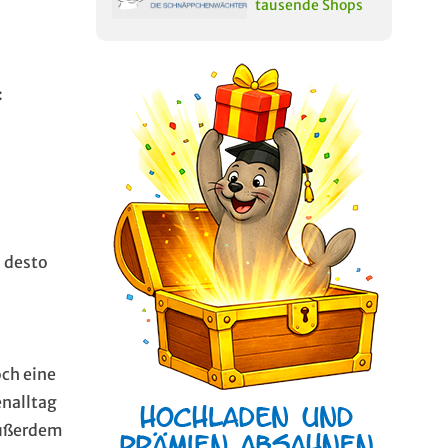
tausende Shops
:
, desto
och eine
enalltag
außerdem