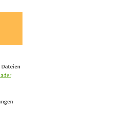
 Dateien
oader
sungen