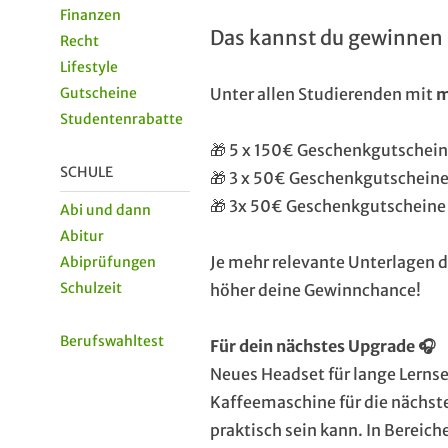
Finanzen
Das kannst du gewinnen 
Recht
Lifestyle
Gutscheine
Unter allen Studierenden mit
m
Studentenrabatte
🎁 5 x 150€ Geschenkgutschei
SCHULE
🎁 3 x 50€ Geschenkgutschein
🎁 3x 50€ Geschenkgutscheine
Abi und dann
Abitur
Je mehr relevante Unterlagen d
Abiprüfungen
Schulzeit
höher deine Gewinnchance!
Berufswahltest
Für dein nächstes Upgrade 🎧
Neues Headset für lange Lernse
Kaffeemaschine für die nächst
praktisch sein kann. In Berei