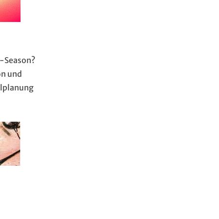
al-Season?
on und
alplanung