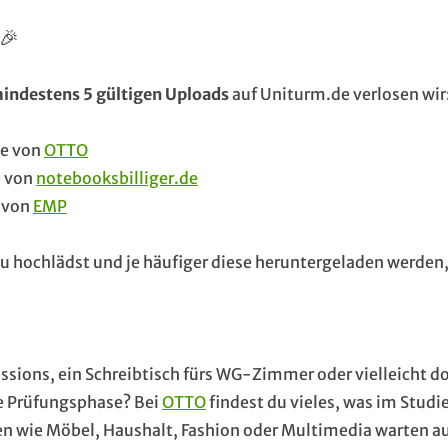
🎉
indestens 5 gültigen Uploads
auf Uniturm.de verlosen wir
ne von
OTTO
e von
notebooksbilliger.de
 von
EMP
u hochlädst und je häufiger diese heruntergeladen werden
ssions, ein Schreibtisch fürs WG-Zimmer oder vielleicht d
e Prüfungsphase? Bei
OTTO
findest du vieles, was im Studi
chen wie Möbel, Haushalt, Fashion oder Multimedia warten 