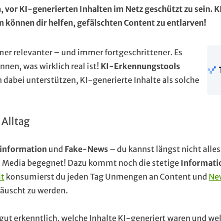
h, vor KI-generierten Inhalten im Netz geschützt zu sein. K
 können dir helfen, gefälschten Content zu entlarven!
er relevanter – und immer fortgeschrittener. Es
nen, was wirklich real ist!
KI-Erkennungstools
 dabei unterstützen, KI-generierte Inhalte als solche
 Alltag
information
und
Fake-News
– du kannst längst nicht alle
ial Media begegnet! Dazu kommt noch die stetige
Informati
it
konsumierst du jeden Tag Unmengen an Content und
Ne
täuscht zu werden.
 gut erkenntlich, welche Inhalte KI-generiert waren und we