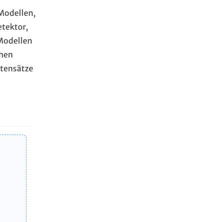
Modellen,
etektor,
Modellen
ohen
atensätze