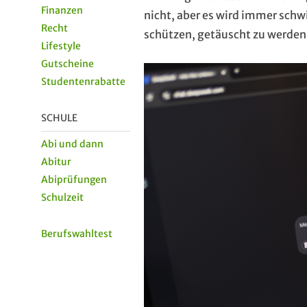
Finanzen
nicht, aber es wird immer schw
Recht
schützen, getäuscht zu werden
Lifestyle
Gutscheine
Studentenrabatte
SCHULE
Abi und dann
Abitur
Abiprüfungen
Schulzeit
Berufswahltest