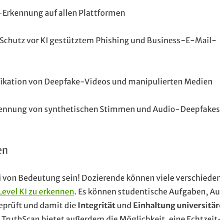
e-Erkennung auf allen Plattformen
 Schutz vor KI gestütztem Phishing und Business-E-Mail-
ifikation von Deepfake-Videos und manipulierten Medien
kennung von synthetischen Stimmen und Audio-Deepfakes
en
i
von Bedeutung sein! Dozierende können viele verschiede
evel KI zu erkennen
. Es können studentische Aufgaben, Au
eprüft und damit die
Integrität
und
Einhaltung universitär
 TruthScan bietet außerdem die Möglichkeit, eine Echtzeit