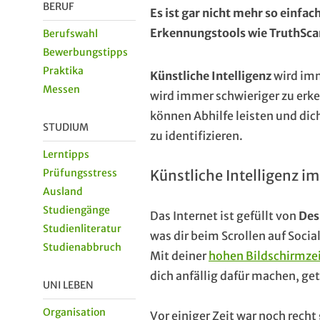
BERUF
Es ist gar nicht mehr so einfac
Erkennungstools wie TruthScan
Berufswahl
Bewerbungstipps
Praktika
Künstliche Intelligenz
wird imm
Messen
wird immer schwieriger zu erken
können Abhilfe leisten und dich
STUDIUM
zu identifizieren.
Lerntipps
Prüfungsstress
Künstliche Intelligenz im
Ausland
Studiengänge
Das Internet ist gefüllt von
Des
Studienliteratur
was dir beim Scrollen auf Soc
Studienabbruch
Mit deiner
hohen Bildschirmze
dich anfällig dafür machen, ge
UNI LEBEN
Organisation
Vor einiger Zeit war noch recht