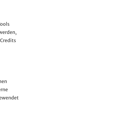
Tools
werden,
 Credits
inen
erne
gewendet