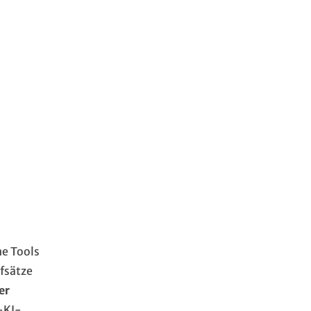
ne Tools
fsätze
er
-KI-