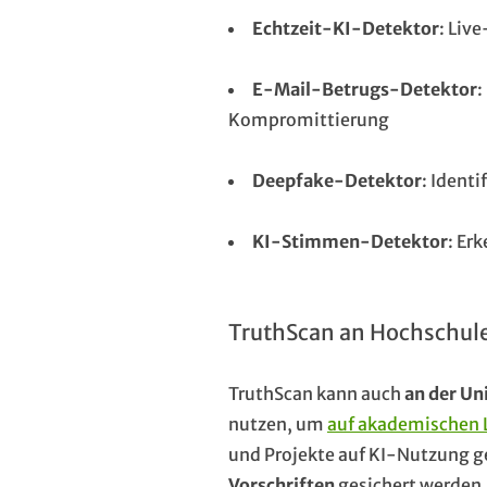
Echtzeit-KI-Detektor
: Liv
E-Mail-Betrugs-Detektor
:
Kompromittierung
Deepfake-Detektor
: Ident
KI-Stimmen-Detektor
: Er
TruthScan an Hochschul
TruthScan kann auch
an der Un
nutzen, um
auf akademischen L
und Projekte auf KI-Nutzung g
Vorschriften
gesichert werden.