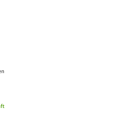
en
ft