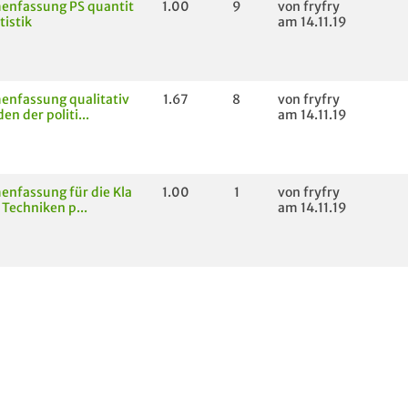
nfassung PS quantit
1.00
9
von fryfry
tistik
am 14.11.19
nfassung qualitativ
1.67
8
von fryfry
n der politi...
am 14.11.19
nfassung für die Kla
1.00
1
von fryfry
 Techniken p...
am 14.11.19