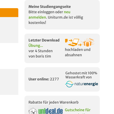
Meine Studiengangseite
Bitte einloggen oder
neu
anmelden
. Uniturm.de ist völlig
kostenlos!
Letzter Download
Übung...
hochladen und
vor 4 Stunden
absahnen
von boris tim
Gehostet mit 100%
Wasserkraft von
User online:
2277
Rabatte für jeden Warenkorb
Gutscheine für