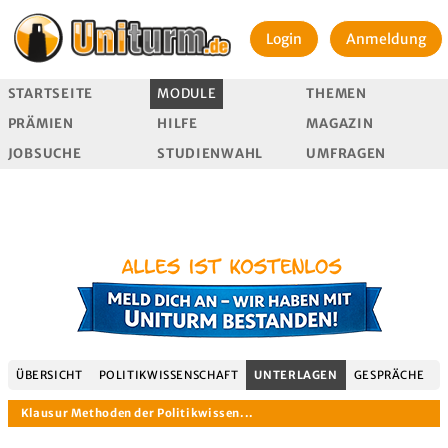
Login
Anmeldung
STARTSEITE
MODULE
THEMEN
PRÄMIEN
HILFE
MAGAZIN
JOBSUCHE
STUDIENWAHL
UMFRAGEN
ÜBERSICHT
POLITIKWISSENSCHAFT
UNTERLAGEN
GESPRÄCHE