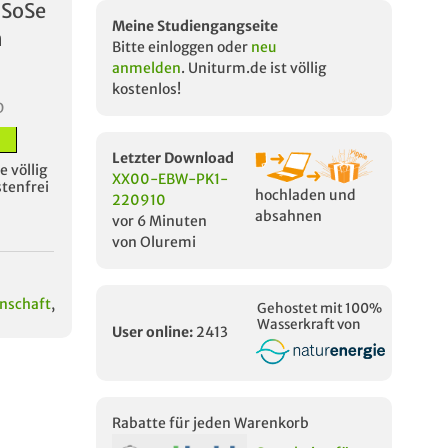
 SoSe
Meine Studiengangseite
n
Bitte einloggen oder
neu
anmelden
. Uniturm.de ist völlig
kostenlos!
D
Letzter Download
 völlig
XX00-EBW-PK1-
stenfrei
hochladen und
220910
absahnen
vor 6 Minuten
von Oluremi
enschaft
,
Gehostet mit 100%
Wasserkraft von
User online:
2413
Rabatte für jeden Warenkorb