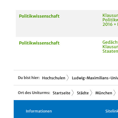
Klausu
Politikwissenschaft
Politik
2016 +
Gedächt
Politikwissenschaft
Klausu
Staaten
Du bist hier:
Hochschulen
Ludwig-Maximilians-Univ
Ort des Uniturms:
Startseite
Städte
München
Informationen
Sitelin