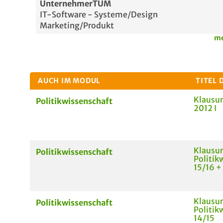
UnternehmerTUM
IT-Software - Systeme/Design
Marketing/Produkt
me
AUCH IM MODUL
TITEL 
Klausur
Politikwissenschaft
2012 I
Klausu
Politikwissenschaft
Politik
15/16 +
Klausu
Politikwissenschaft
Politik
14/15