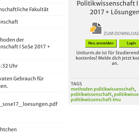
Politikwissenschaft I
nschaftliche Fakultät
2017 + Lösunge
enschaft
ZUM DOWNLOA
thoden der
enschaft I SoSe 2017 +
Uniturm.de ist für Studierende
kostenlos! Melde dich jetzt ko
an.
4:32 Uhr
vaten Gebrauch für
TAGS
en.
methoden politikwissenschaft
,
politikwissenschaft
,
politikwiss
politikwissenschaft lmu
_sose17_loesungen.pdf
chtchen