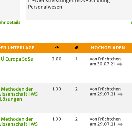
IT-Dienstleistungen/EDV-Schulung
Personalwesen
hr Details
DER UNTERLAGE
HOCHGELADEN
 Ü Europa SoSe
2.00
1
von Früchtchen
am 30.07.21
r Methoden der
1.00
2
von Früchtchen
wissenschaft I WS
am 29.07.21
 Lösungen
r Methoden der
1.00
2
von Früchtchen
wissenschaft I WS
am 29.07.21