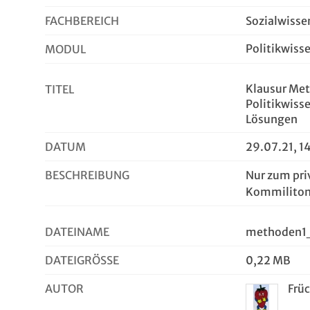
FACHBEREICH
Sozialwisse
Politikwiss
MODUL
Klausur Me
TITEL
Politikwiss
Lösungen
DATUM
29.07.21, 1
BESCHREIBUNG
Nur zum pri
Kommiliton
DATEINAME
methoden1
DATEIGRÖSSE
0,22 MB
AUTOR
Frü