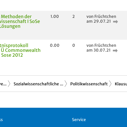
r Methoden der
1.00
2
von Früchtchen
wissenschaft I SoSe
am 29.07.21
 Lösungen
nisprotokoll
0.00
0
von Früchtchen
r Ü Commonwealth
am 30.07.21
 Sose 2012
e...
Sozialwissenschaftliche ...
Politikwissenschaft
Klausu
ks
Service