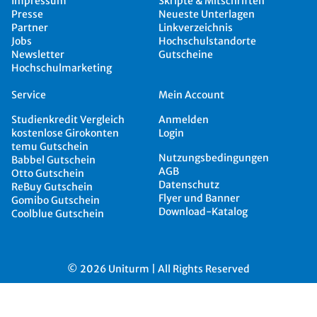
Impressum
Skripte & Mitschriften
Presse
Neueste Unterlagen
Partner
Linkverzeichnis
Jobs
Hochschulstandorte
Newsletter
Gutscheine
Hochschulmarketing
Service
Mein Account
Studienkredit Vergleich
Anmelden
kostenlose Girokonten
Login
temu Gutschein
Nutzungsbedingungen
Babbel Gutschein
AGB
Otto Gutschein
Datenschutz
ReBuy Gutschein
Flyer und Banner
Gomibo Gutschein
Download-Katalog
Coolblue Gutschein
© 2026 Uniturm | All Rights Reserved