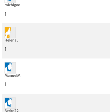
michigoe
1
HelenaL
Bewertung
1
ManuelM
1
Berke22