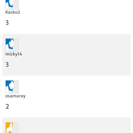
Kasbo2
3
micky14
3
Bewertung
osamuray
2