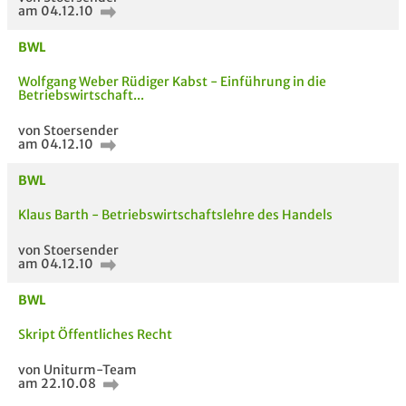
am 04.12.10
BWL
Wolfgang Weber Rüdiger Kabst - Einführung in die
Betriebswirtschaft...
von Stoersender
am 04.12.10
BWL
Klaus Barth - Betriebswirtschaftslehre des Handels
von Stoersender
am 04.12.10
BWL
Skript Öffentliches Recht
von Uniturm-Team
am 22.10.08
AUCH IM MODUL
TITEL DER
HOC