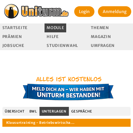
Login
Anmeldung
STARTSEITE
MODULE
THEMEN
PRÄMIEN
HILFE
MAGAZIN
JOBSUCHE
STUDIENWAHL
UMFRAGEN
ÜBERSICHT
BWL
UNTERLAGEN
GESPRÄCHE