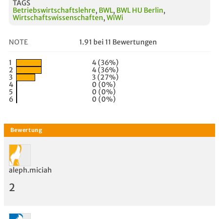
TAGS
Betriebswirtschaftslehre
,
BWL
,
BWL HU Berlin
,
Wirtschaftswissenschaften
,
WiWi
NOTE
1.91 bei 11 Bewertungen
1
4 (36%)
2
4 (36%)
3
3 (27%)
4
0 (0%)
5
0 (0%)
6
0 (0%)
aleph.miciah
2