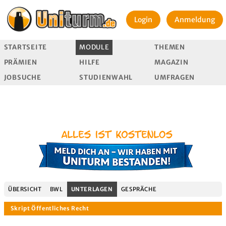
Login
Anmeldung
STARTSEITE
MODULE
THEMEN
PRÄMIEN
HILFE
MAGAZIN
JOBSUCHE
STUDIENWAHL
UMFRAGEN
ÜBERSICHT
BWL
UNTERLAGEN
GESPRÄCHE