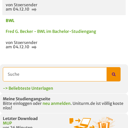
von Stoersender
am 04.12.10
BWL
Fred G. Becker - BWL im Bachelor-Studiengang
AUCH IM MODUL
TITEL DER
HOC
UNTERLAGE
von Stoersender
am 04.12.10
-> Beliebteste Unterlagen
Meine Studiengangseite
Bitte einloggen oder
neu anmelden
. Uniturm.de ist völlig koste
nlos!
Letzter Download
MUP
vor 26 Minuten