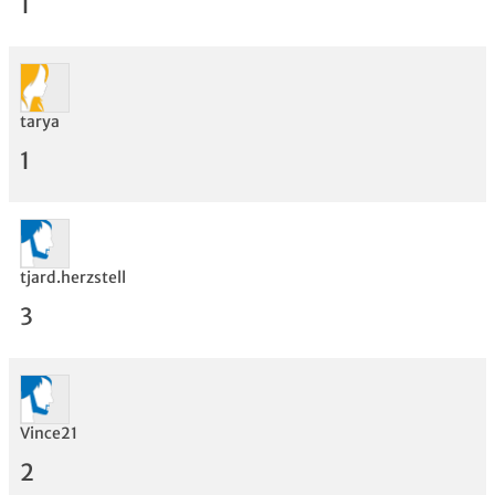
1
tarya
Bewertung
1
tjard.herzstell
3
Vince21
2