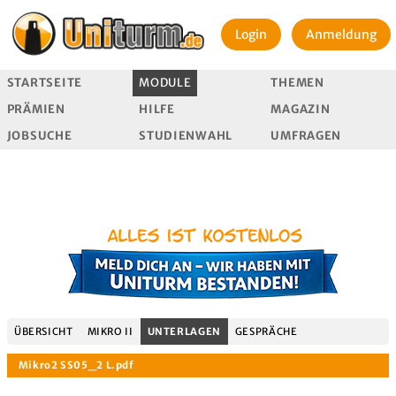
Login
Anmeldung
STARTSEITE
MODULE
THEMEN
PRÄMIEN
HILFE
MAGAZIN
JOBSUCHE
STUDIENWAHL
UMFRAGEN
ÜBERSICHT
MIKRO II
UNTERLAGEN
GESPRÄCHE