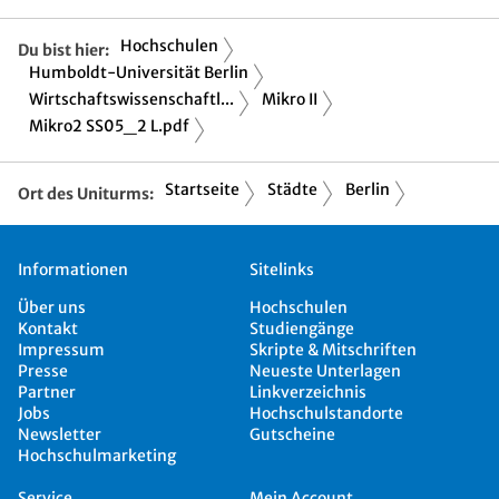
Hochschulen
Du bist hier:
Humboldt-Universität Berlin
Wirtschaftswissenschaftl...
Mikro II
Mikro2 SS05_2 L.pdf
Startseite
Städte
Berlin
Ort des Uniturms:
Informationen
Sitelinks
Über uns
Hochschulen
Kontakt
Studiengänge
Impressum
Skripte & Mitschriften
Presse
Neueste Unterlagen
Partner
Linkverzeichnis
Jobs
Hochschulstandorte
Newsletter
Gutscheine
Hochschulmarketing
Service
Mein Account