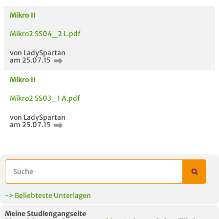
Mikro II
Mikro2 SS04_2 L.pdf
von LadySpartan
am 25.07.15
AUCH IM MODUL
TITEL DER
HOC
Mikro II
UNTERLAGE
Mikro2 SS03_1 A.pdf
von LadySpartan
am 25.07.15
-> Beliebteste Unterlagen
Meine Studiengangseite