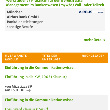
Werkstudent / Praktikan für den Bereich Data
Management im Bankenwesen (m/w/d) Voll- oder Teilzeit
München
Airbus Bank GmbH
Bankdienstleistungen
sonstige Berufe
mehr Details
Einführung in die Kommunikationswisse...
Einführung in die KW, 2005 (Klausur)
von MizzLizza89
am 16.01.10
Einführung in die Kommunikationswisse...
Passende Stellenanzeigen
Lösungen! Klausur 06/07!