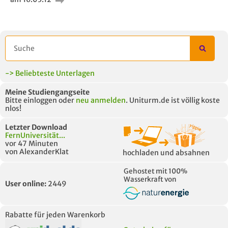
5 VERWANDTE
TITEL DER
HOC
MODULE
UNTERLAGE
-> Beliebteste Unterlagen
Meine Studiengangseite
Bitte einloggen oder
neu anmelden
. Uniturm.de ist völlig koste
nlos!
Letzter Download
FernUniversität...
vor 47 Minuten
von AlexanderKlat
hochladen und absahnen
Gehostet mit 100%
Wasserkraft von
User online:
2449
Rabatte für jeden Warenkorb