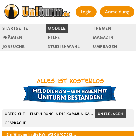
Login
Anmeldung
STARTSEITE
MODULE
THEMEN
PRÄMIEN
HILFE
MAGAZIN
JOBSUCHE
STUDIENWAHL
UMFRAGEN
ÜBERSICHT
EINFÜHRUNG IN DIE KOMMUNIKA...
UNTERLAGEN
GESPRÄCHE