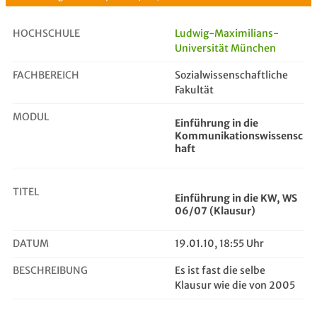
HOCHSCHULE
Ludwig-Maximilians-
Universität München
FACHBEREICH
Einführung in die KW, WS 06/07 (Kl...
Sozialwissenschaftliche
Fakultät
MODUL
Einführung in die
Kommunikationswissensc
haft
TITEL
Einführung in die KW, WS
06/07 (Klausur)
DATUM
19.01.10, 18:55 Uhr
BESCHREIBUNG
Es ist fast die selbe
Klausur wie die von 2005