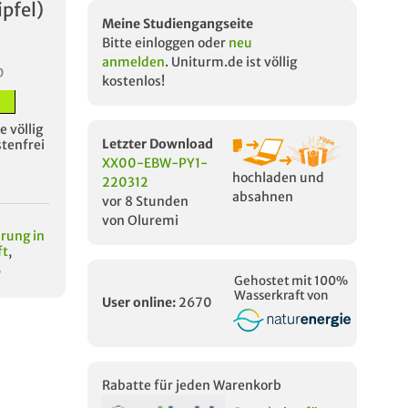
pfel)
Meine Studiengangseite
Bitte einloggen oder
neu
anmelden
. Uniturm.de ist völlig
D
kostenlos!
 völlig
Letzter Download
stenfrei
XX00-EBW-PY1-
hochladen und
220312
absahnen
vor 8 Stunden
von Oluremi
rung in
ft
,
,
Gehostet mit 100%
Wasserkraft von
User online:
2670
Rabatte für jeden Warenkorb