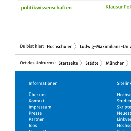
Klausur Pol
politikwissenschaften
Du bist hier:
Hochschulen
Ludwig-Maximilians-Univ
Ort des Uniturms:
Startseite
Städte
München
Informationen
Sitelin
Über uns
Hochs
Kontakt
Studie
Impressum
Skripte
Presse
Neuest
Partner
Linkve
Jobs
Hochsc