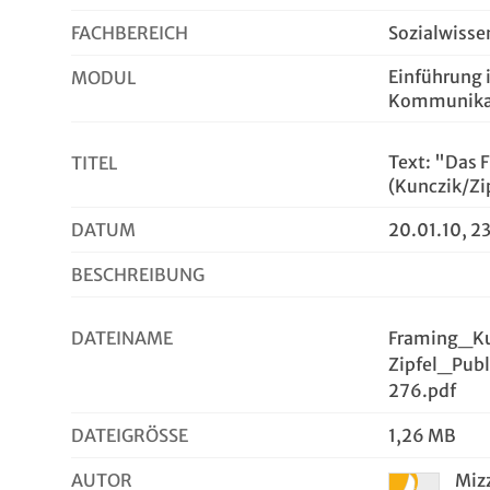
FACHBEREICH
Sozialwisse
Einführung i
MODUL
Kommunikat
Text: "Das
TITEL
(Kunczik/Zi
DATUM
20.01.10, 23
BESCHREIBUNG
DATEINAME
Framing_Ku
Zipfel_Pub
276.pdf
DATEIGRÖSSE
1,26 MB
AUTOR
Miz