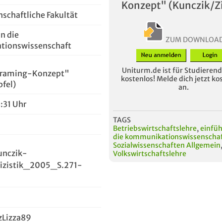
Konzept" (Kunczik/Zi
nschaftliche Fakultät
n die
ZUM DOWNLOA
ionswissenschaft
Uniturm.de ist für Studierende
 Framing-Konzept"
kostenlos! Melde dich jetzt ko
pfel)
an.
:31 Uhr
TAGS
Betriebswirtschaftslehre
,
einfüh
die kommunikationswissenscha
Sozialwissenschaften Allgemein
nczik-
Volkswirtschaftslehre
lizistik_2005_S.271-
zLizza89