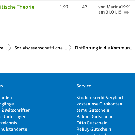
itische Theorie
1.92
42
von Marina1991
am 31.01.15
e...
Sozialwissenschaftliche ...
Einführung in die Kommun...
ks
Service
chulen
Studienkredit Vergleich
ngänge
kostenlose Girokonten
 & Mitschriften
temu Gutschein
e Unterlagen
Babbel Gutschein
rzeichnis
Otto Gutschein
hulstandorte
ReBuy Gutschein