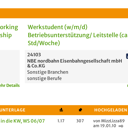
Working
Werkstudent (w/m/d)
rship
Betriebsunterstützung/ Leitstelle (ca
Std/Woche)
24103
NBE nordbahn Eisenbahngesellschaft mbH
& Co.KG
Sonstige Branchen
sonstige Berufe
hr Details
 UNTERLAGE
HOCHGELADEN
 in die KW, WS 06/07
1.17
307
von MizzLizza89
am 19.01.10