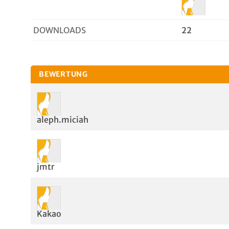
DOWNLOADS
22
BEWERTUNG
aleph.miciah
jmtr
Kakao