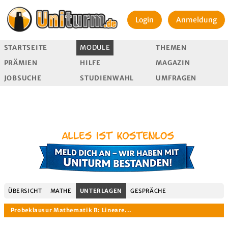
Login
Anmeldung
STARTSEITE
MODULE
THEMEN
PRÄMIEN
HILFE
MAGAZIN
JOBSUCHE
STUDIENWAHL
UMFRAGEN
ÜBERSICHT
MATHE
UNTERLAGEN
GESPRÄCHE