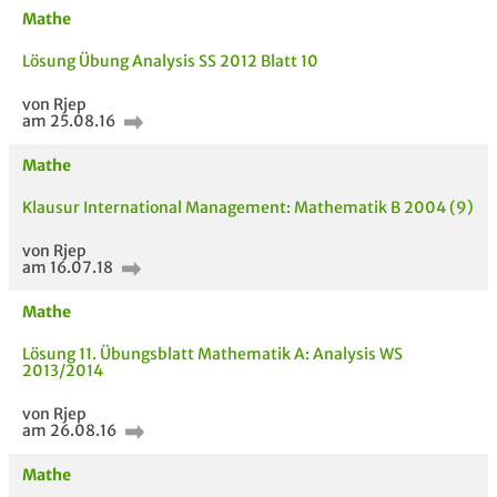
Mathe
Lösung Übung Analysis SS 2012 Blatt 10
von Rjep
am 25.08.16
Mathe
Klausur International Management: Mathematik B 2004 (9)
von Rjep
am 16.07.18
Mathe
Lösung 11. Übungsblatt Mathematik A: Analysis WS
2013/2014
AUCH IM MODUL
TITEL DER
HOC
von Rjep
UNTERLAGE
am 26.08.16
Mathe