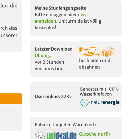
den die
Meine Studiengangseite
Bitte einloggen oder
neu
anmelden
. Uniturm.de ist völlig
urch das
kostenlos!
unserer
Letzter Download
Übung...
hochladen und
vor 2 Stunden
absahnen
von boris tim
Gehostet mit 100%
Wasserkraft von
User online:
2285
Rabatte für jeden Warenkorb
Gutscheine für