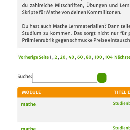
du zahlreiche Mitschriften, Übungen und Lernm
Skripte für Mathe von deinen Kommilitonen.
Du hast auch Mathe Lernmaterialien? Dann teile
Studium zu kommen. Das sorgt nicht nur für gu
Prämienrubrik gegen schmucke Preise eintausch
Vorherige Seite
1 ,
2
,
20
,
40
,
60
,
80
,
100
,
104
Nächste
Suche:
MODULE
TITEL 
Studienb
mathe
Studienb
mathe