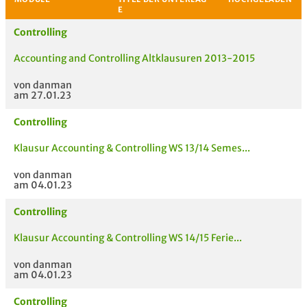
Controlling
Accounting and Controlling Altklausuren 2013-2015
von danman
am 27.01.23
Controlling
Klausur Accounting & Controlling WS 13/14 Semes...
MODULE
TITEL DER UNTERLAG
HOC
E
von danman
am 04.01.23
Controlling
Klausur Accounting & Controlling WS 14/15 Ferie...
von danman
am 04.01.23
Controlling