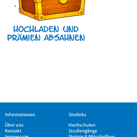
Informationen
Sitelinks
Über uns
Hochschulen
Kontakt
Studiengänge
Impressum
Skripte & Mitschriften