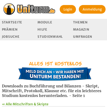
Login
Anmeldung
STARTSEITE
MODULE
THEMEN
PRÄMIEN
HILFE
MAGAZIN
JOBSUCHE
STUDIENWAHL
UMFRAGEN
Downloads zu Buchführung und Bilanzen - Skript,
Mitschrift, Protokoll, Klausur etc. für ein leichteres
Studium kostenlos herunterladen. - Seite 1
« Alle Mitschriften & Skripte