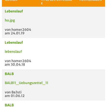
Lebenslauf
ho.jpg
von homer2604
am 24.01.19
Lebenslauf
lebenslauf
MODULE
TITEL DER UNTERLAG
HOC
E
von homer2604
am 30.04.18
BALB
BALB11_Uebungszettel_11
von Ba3sti
am 01.06.12
BALB