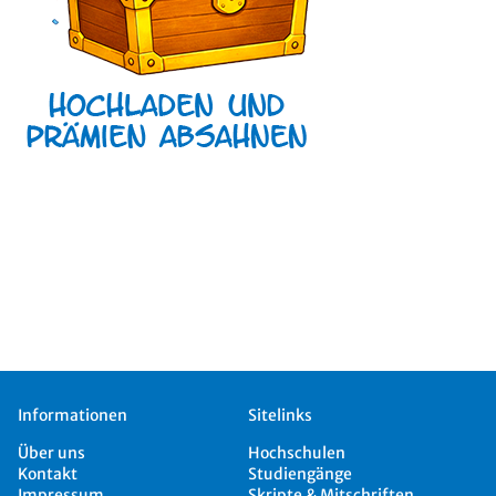
Informationen
Sitelinks
Über uns
Hochschulen
Kontakt
Studiengänge
Impressum
Skripte & Mitschriften