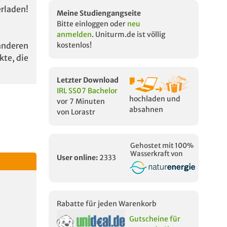
rladen!
Meine Studiengangseite
Bitte einloggen oder
neu
anmelden
. Uniturm.de ist völlig
anderen
kostenlos!
kte, die
Letzter Download
IRL SS07 Bachelor
hochladen und
vor 7 Minuten
absahnen
von Lorastr
Gehostet mit 100%
Wasserkraft von
User online:
2333
Rabatte für jeden Warenkorb
Gutscheine für