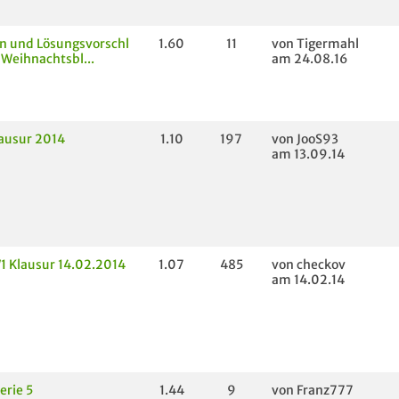
n und Lösungsvorschl
1.60
11
von Tigermahl
Weihnachtsbl...
am 24.08.16
ausur 2014
1.10
197
von JooS93
am 13.09.14
1 Klausur 14.02.2014
1.07
485
von checkov
am 14.02.14
erie 5
1.44
9
von Franz777