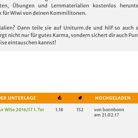
ften, Übungen und Lernmaterialien kostenlos herunte
ik für Wiwi von deinen Kommilitonen.
lien? Dann teile sie auf Uniturm.de und hilf so auch 
t nicht nur für gutes Karma, sondern sichert dir auch Pun
ise eintauschen kannst!
DER UNTERLAGE
HOCHGELADEN
ur WiSe 2016/17 1. Ter
1.18
152
von bonnbonn
am 21.02.17